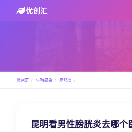
优创汇
优创汇
/
生殖感染
/
膀胱炎
/
昆明看男性膀胱炎去哪个